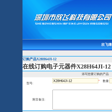
欣飞继
订购产品X28H64JI-12
在线订购电子元器件X28H64JI-12
添写您要订购的产品
*
数量:
型号:
附言备注: