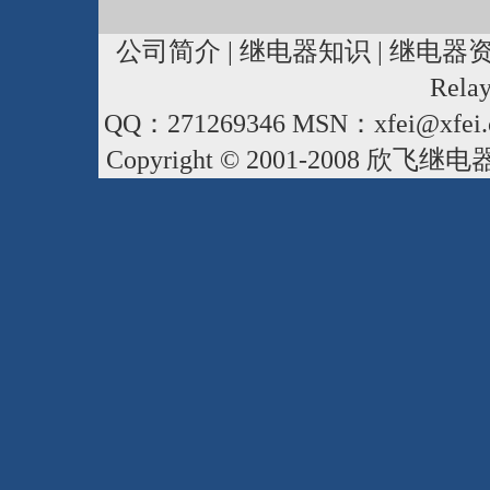
公司简介
|
继电器知识
|
继电器
Rela
QQ：271269346 MSN：xfei@xfei.
Copyright © 2001-2008
欣飞继电