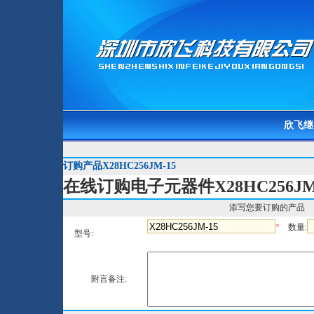
欣飞继
订购产品X28HC256JM-15
在线订购电子元器件X28HC256JM
添写您要订购的产品
*
数量:
型号:
附言备注: