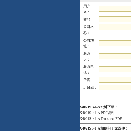
用户
名：
密码：
公司名
称：
公司地
址：
联系
人：
联系电
话：
传真：
E_Mail：
X4021S141-A资料下载：
X4021S141-A PDF资料
X4021S141-A Datasheet PDF
X4021S141-A相似电子元器件：