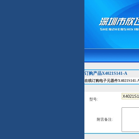
订购产品X4021S141-A
在线订购电子元器件X4021S141-
型号:
附言备注: