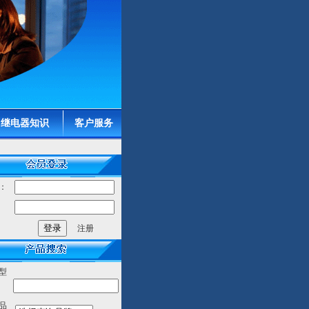
继电器知识
客户服务
：
：
注册
型
品