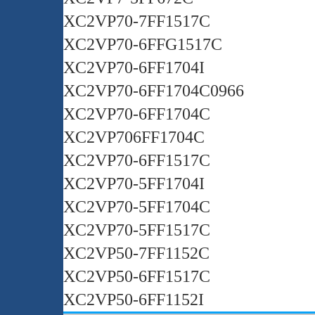
XC2VP70-7FF1517C
XC2VP70-6FFG1517C
XC2VP70-6FF1704I
XC2VP70-6FF1704C0966
XC2VP70-6FF1704C
XC2VP706FF1704C
XC2VP70-6FF1517C
XC2VP70-5FF1704I
XC2VP70-5FF1704C
XC2VP70-5FF1517C
XC2VP50-7FF1152C
XC2VP50-6FF1517C
XC2VP50-6FF1152I