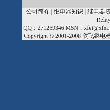
公司简介
|
继电器知识
|
继电器
Rela
QQ：271269346 MSN：xfei@xfei.
Copyright © 2001-2008
欣飞继电