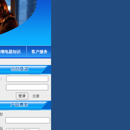
继电器知识
客户服务
：
：
注册
型
品