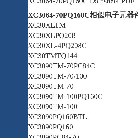
XC3064-70PQ160C Datasheet PDF
XC3064-70PQ160C相似电子元
XC30XLTM
XC30XLPQ208
XC30XL-4PQ208C
XC30TMTQ144
XC3090TM-70PC84C
XC3090TM-70/100
XC3090TM-70
XC3090TM-100PQ160C
XC3090TM-100
XC3090PQ160BTL
XC3090PQ160
XC3090PC84-70