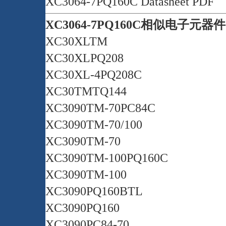
XC3064-7PQ160C Datasheet PDF
XC3064-7PQ160C相似电子元器
XC30XLTM
XC30XLPQ208
XC30XL-4PQ208C
XC30TMTQ144
XC3090TM-70PC84C
XC3090TM-70/100
XC3090TM-70
XC3090TM-100PQ160C
XC3090TM-100
XC3090PQ160BTL
XC3090PQ160
XC3090PC84-70