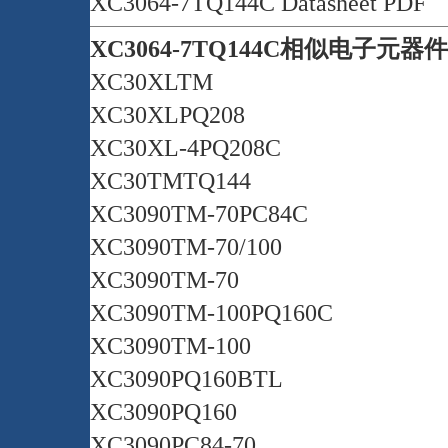
XC3064-7TQ144C Datasheet PDF
XC3064-7TQ144C相似电子元器
XC30XLTM
XC30XLPQ208
XC30XL-4PQ208C
XC30TMTQ144
XC3090TM-70PC84C
XC3090TM-70/100
XC3090TM-70
XC3090TM-100PQ160C
XC3090TM-100
XC3090PQ160BTL
XC3090PQ160
XC3090PC84-70