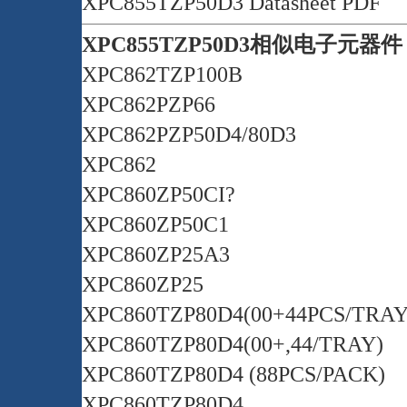
XPC855TZP50D3 Datasheet PDF
XPC855TZP50D3相似电子元器
XPC862TZP100B
XPC862PZP66
XPC862PZP50D4/80D3
XPC862
XPC860ZP50CI?
XPC860ZP50C1
XPC860ZP25A3
XPC860ZP25
XPC860TZP80D4(00+44PCS/TRAY
XPC860TZP80D4(00+,44/TRAY)
XPC860TZP80D4 (88PCS/PACK)
XPC860TZP80D4