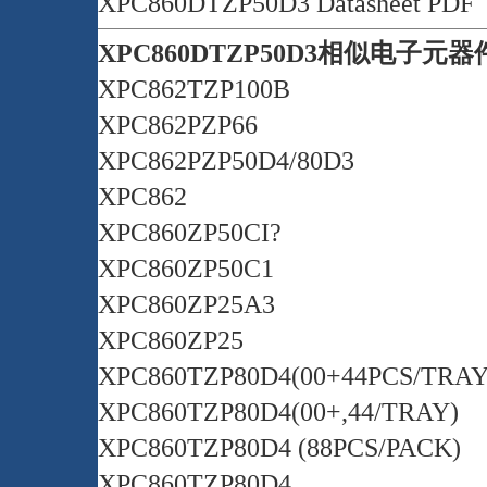
XPC860DTZP50D3 Datasheet PDF
XPC860DTZP50D3相似电子元
XPC862TZP100B
XPC862PZP66
XPC862PZP50D4/80D3
XPC862
XPC860ZP50CI?
XPC860ZP50C1
XPC860ZP25A3
XPC860ZP25
XPC860TZP80D4(00+44PCS/TRAY
XPC860TZP80D4(00+,44/TRAY)
XPC860TZP80D4 (88PCS/PACK)
XPC860TZP80D4