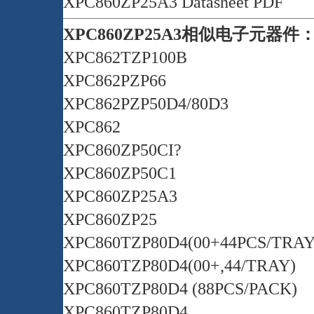
XPC860ZP25A3 Datasheet PDF
XPC860ZP25A3相似电子元器件
XPC862TZP100B
XPC862PZP66
XPC862PZP50D4/80D3
XPC862
XPC860ZP50CI?
XPC860ZP50C1
XPC860ZP25A3
XPC860ZP25
XPC860TZP80D4(00+44PCS/TRAY
XPC860TZP80D4(00+,44/TRAY)
XPC860TZP80D4 (88PCS/PACK)
XPC860TZP80D4