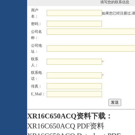
填写您的联系信息
用户
如果您已经注册过,
名：
密码：
公司名
称：
公司地
址：
联系
*
人：
联系电
*
话：
传真：
E_Mail：
XR16C650ACQ资料下载：
XR16C650ACQ PDF资料