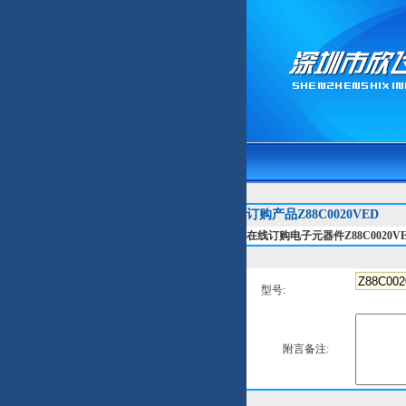
订购产品Z88C0020VED
在线订购电子元器件Z88C0020V
型号:
附言备注: