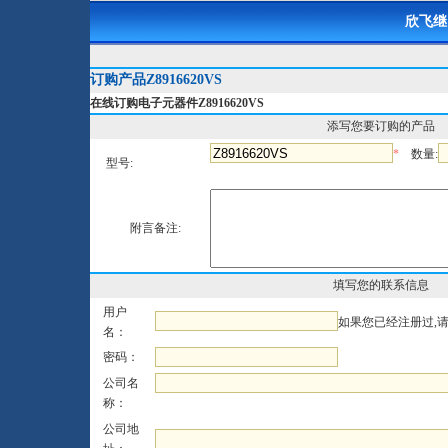
欣飞继
订购产品Z8916620VS
在线订购电子元器件Z8916620VS
添写您要订购的产品
*
数量:
型号:
附言备注:
填写您的联系信息
用户
如果您已经注册过,
名：
密码：
公司名
称：
公司地