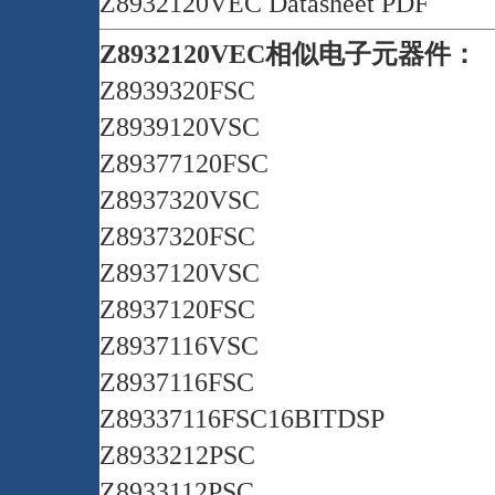
Z8932120VEC Datasheet PDF
Z8932120VEC相似电子元器件：
Z8939320FSC
Z8939120VSC
Z89377120FSC
Z8937320VSC
Z8937320FSC
Z8937120VSC
Z8937120FSC
Z8937116VSC
Z8937116FSC
Z89337116FSC16BITDSP
Z8933212PSC
Z8933112PSC