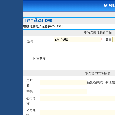
欣飞继
订购产品ZM-456B
在线订购电子元器件ZM-456B
添写您要订购的产品
*
数量:
型号:
附言备注:
填写您的联系信息
用户
如果您已经注册过,
名：
密码：
公司名
称：
公司地