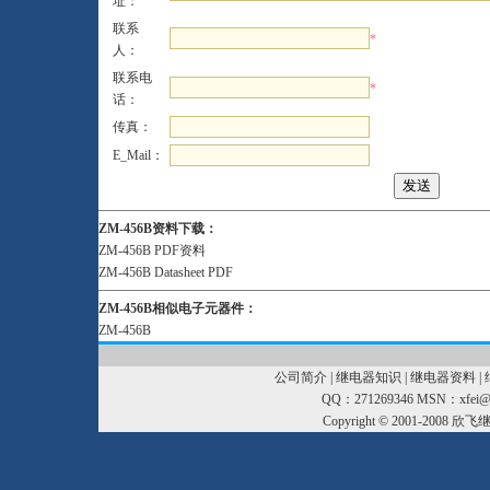
址：
联系
*
人：
联系电
*
话：
传真：
E_Mail：
ZM-456B资料下载：
ZM-456B PDF资料
ZM-456B Datasheet PDF
ZM-456B相似电子元器件：
ZM-456B
公司简介
|
继电器知识
|
继电器资料
|
QQ：271269346 MSN：xfei@xf
Copyright © 2001-2008
欣飞