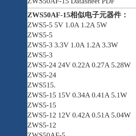
ZWS50AF-15 Datasheet PDF
ZWS50AF-15相似电子元器件：
ZWS5-5 5V 1.0A 1.2A 5W
ZWS5-5
ZWS5-3 3.3V 1.0A 1.2A 3.3W
ZWS5-3
ZWS5-24 24V 0.22A 0.27A 5.28W
ZWS5-24
ZWS515.
ZWS5-15 15V 0.34A 0.41A 5.1W
ZWS5-15
ZWS5-12 12V 0.42A 0.51A 5.04W
ZWS5-12
ZWS50AF-5